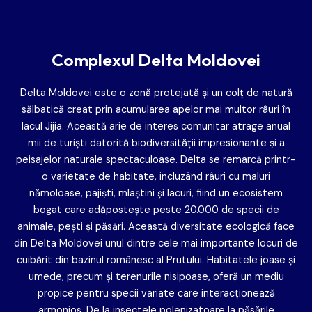
Complexul Delta Moldovei
Delta Moldovei este o zonă protejată și un colț de natură
sălbatică creat prin acumularea apelor mai multor râuri în
lacul Jijia. Această arie de interes comunitar atrage anual
mii de turiști datorită biodiversității impresionante și a
peisajelor naturale spectaculoase. Delta se remarcă printr-
o varietate de habitate, incluzând râuri cu maluri
nămoloase, pajiști, mlaștini și lacuri, fiind un ecosistem
bogat care adăpostește peste 20.000 de specii de
animale, pești și păsări. Această diversitate ecologică face
din Delta Moldovei unul dintre cele mai importante locuri de
cuibărit din bazinul românesc al Prutului. Habitatele joase și
umede, precum și terenurile nisipoase, oferă un mediu
propice pentru specii variate care interacționează
armonios. De la insectele polenizatoare la păsările