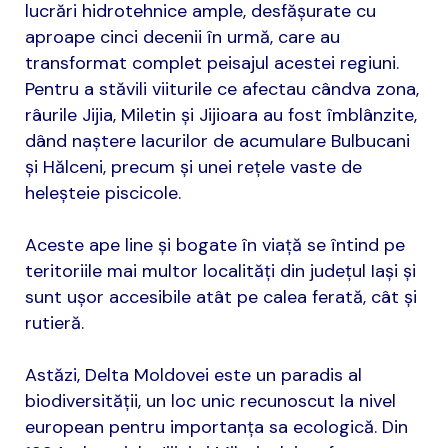
lucrări hidrotehnice ample, desfășurate cu
aproape cinci decenii în urmă, care au
transformat complet peisajul acestei regiuni.
Pentru a stăvili viiturile ce afectau cândva zona,
râurile Jijia, Miletin și Jijioara au fost îmblânzite,
dând naștere lacurilor de acumulare Bulbucani
și Hălceni, precum și unei rețele vaste de
heleșteie piscicole.
Aceste ape line și bogate în viață se întind pe
teritoriile mai multor localități din județul Iași și
sunt ușor accesibile atât pe calea ferată, cât și
rutieră.
Astăzi, Delta Moldovei este un paradis al
biodiversității, un loc unic recunoscut la nivel
european pentru importanța sa ecologică. Din