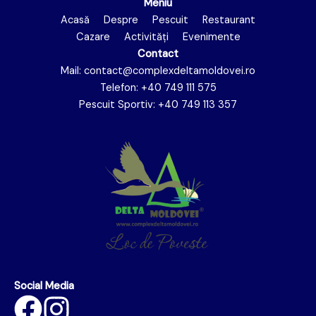
Meniu
Acasă
Despre
Pescuit
Restaurant
Cazare
Activități
Evenimente
Contact
Mail:
contact@complexdeltamoldovei.ro
Telefon:
+4
0 749 111 575
Pescuit Sportiv:
+40 749 113 357
Social Media