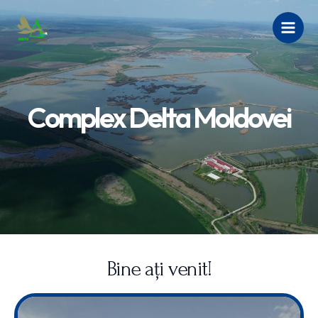
Skip
Main
to
Men
content
Complex Delta Moldovei
Bine ați venit!