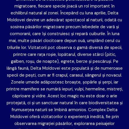
migratoare, fiecare specie joacă un rol important în
echilibrul natural al zonei. Începând cu luna aprilie, Delta
Moldovei devine un adevărat spectacol al naturii, odată cu
sosirea păsărilor migratoare precum lebedele de vară și
cormoranii, care își construiesc și repară cuiburile. În luna
mai, multe păsări clocitoare depun ouă, umplând cerul cu
trilurile lor. Vizitatorii pot observa o gamă diversă de specii,
printre care rața roșie, lopătarul, diverse stârci (pitic,
galben, roșu, de noapte), egrete, berze și pescăruși. Pe
lângă faună, Delta Moldovei este populată și de numeroase
specii de pești, cum ar fi crapul, carasul, sângerul și novacul.
Zonele umede adăpostesc broaște, șopârle și șerpi, iar
printre mamifere se numără iepuri, vulpi, hermeline, mistreți,
căprioare și vidre. Acest loc magic nu este doar o arie
protejată, ci și un sanctuar natural în care biodiversitatea și
frumusețea naturii se îmbină armonios. Complex Delta
Moldovei oferă vizitatorilor o experiență inedită, fie prin
observarea migrației păsărilor, explorarea peisajelor